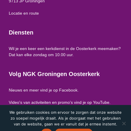
9713 JP Groningen
Locatie en route
Diensten
Wil je een keer een kerkdienst in de Oosterkerk meemaken?
Dat kan elke zondag om 10.00 uur.
Volg NGK Groningen Oosterkerk
Nieuws en meer vind je op
Facebook
.
Video's van activiteiten en promo's vind je op
YouTube
.
We gebruiken cookies om ervoor te zorgen dat onze website
zo soepel mogelijk draait. Als je doorgaat met het gebruiken
Privacy
|
ANBI
van de website, gaan we er vanuit dat je ermee instemt.