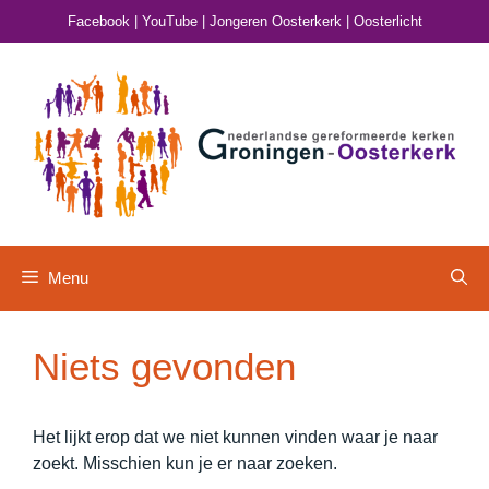
Ga
Facebook
|
YouTube
|
Jongeren Oosterkerk
|
Oosterlicht
naar
de
inhoud
Menu
Niets gevonden
Het lijkt erop dat we niet kunnen vinden waar je naar
zoekt. Misschien kun je er naar zoeken.