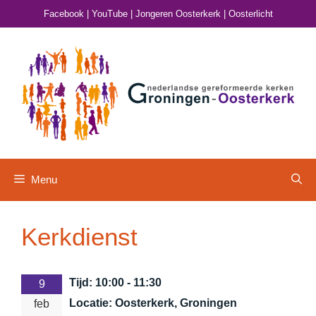
Ga
Facebook
|
YouTube
|
Jongeren Oosterkerk
|
Oosterlicht
naar
de
inhoud
Menu
Kerkdienst
Tijd:
10:00 - 11:30
9
Locatie:
Oosterkerk, Groningen
feb