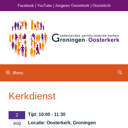
Ga
Facebook
|
YouTube
|
Jongeren Oosterkerk
|
Oosterlicht
naar
de
inhoud
Menu
Kerkdienst
Tijd:
10:00 - 11:30
2
Locatie:
Oosterkerk, Groningen
aug