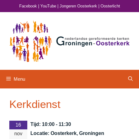
Ga
Facebook
|
YouTube
|
Jongeren Oosterkerk
|
Oosterlicht
naar
de
inhoud
Menu
Kerkdienst
Tijd:
10:00 - 11:30
16
Locatie:
Oosterkerk, Groningen
nov