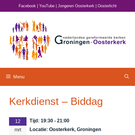
Ga
Facebook
|
YouTube
|
Jongeren Oosterkerk
|
Oosterlicht
naar
de
inhoud
Menu
Kerkdienst – Biddag
Tijd:
19:30 - 21:00
12
Locatie:
Oosterkerk, Groningen
mrt