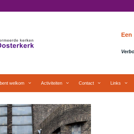
Een 
Verbo
j bent welkom
Activiteiten
Contact
Links