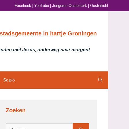
Facebook
|
YouTube
|
Jongeren Oosterkerk
|
Oosterlicht
stadsgemeente in hartje Groningen
nden met Jezus, onderweg naar morgen!
Scipio
Zoeken
Zoek