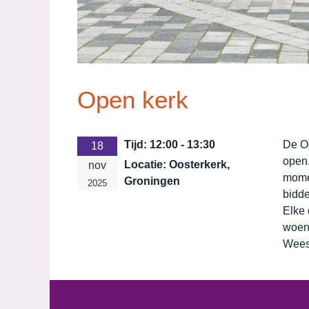
Open kerk
Tijd:
12:00 - 13:30
De O
18
open.
Locatie:
Oosterkerk,
nov
momen
Groningen
2025
bidde
Elke 
woen
Wees