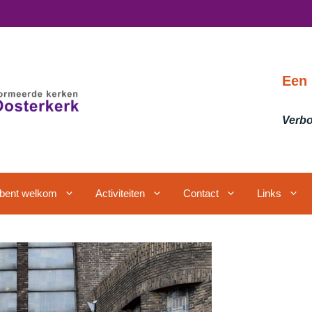
Een 
Verbo
j bent welkom
Activiteiten
Contact
Links