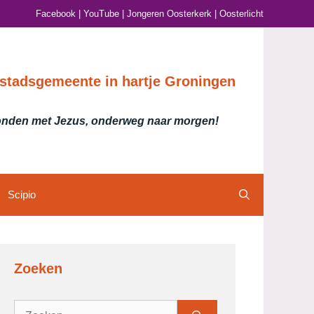
Facebook
|
YouTube
|
Jongeren Oosterkerk
|
Oosterlicht
stadsgemeente in hartje Groningen
nden met Jezus, onderweg naar morgen!
Scipio
Zoeken
Zoek