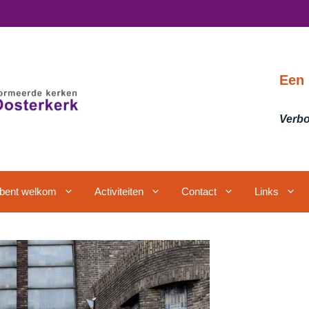
Een 
Verbo
j bent welkom
Activiteiten
Contact
Links