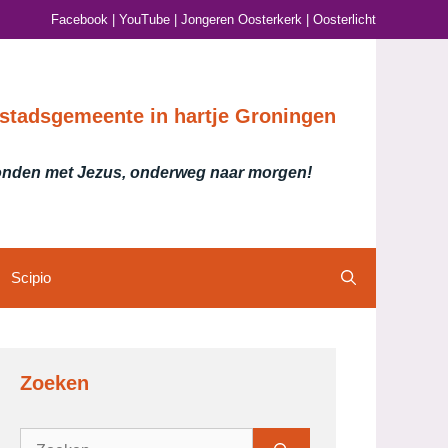
Facebook
|
YouTube
|
Jongeren Oosterkerk
|
Oosterlicht
stadsgemeente in hartje Groningen
nden met Jezus, onderweg naar morgen!
Scipio
Zoeken
Zoek