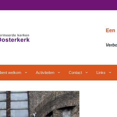
Een 
Verbo
j bent welkom
Activiteiten
Contact
Links