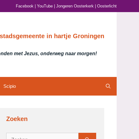
Facebook
|
YouTube
|
Jongeren Oosterkerk
|
Oosterlicht
stadsgemeente in hartje Groningen
nden met Jezus, onderweg naar morgen!
Scipio
Zoeken
Zoek