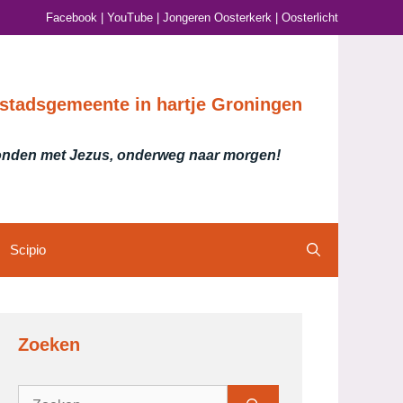
Facebook
|
YouTube
|
Jongeren Oosterkerk
|
Oosterlicht
stadsgemeente in hartje Groningen
nden met Jezus, onderweg naar morgen!
Scipio
Zoeken
Zoek