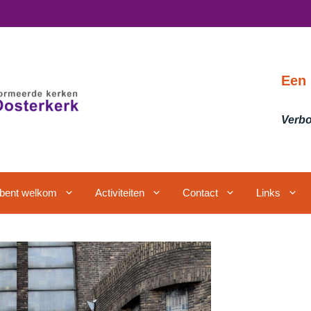
Een 
Verbo
j bent welkom
Activiteiten
Contact
Links