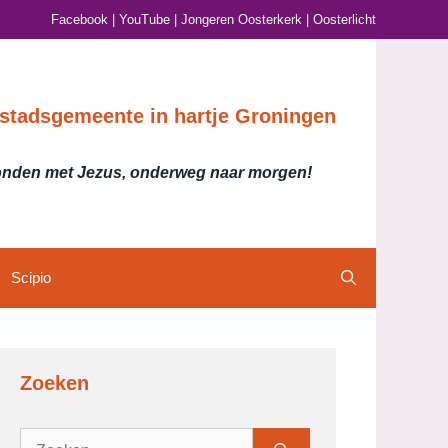
Facebook
|
YouTube
|
Jongeren Oosterkerk
|
Oosterlicht
stadsgemeente in hartje Groningen
nden met Jezus, onderweg naar morgen!
Scipio
Zoeken
Zoek