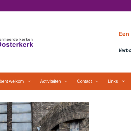
Een 
Verbo
j bent welkom
Activiteiten
Contact
Links