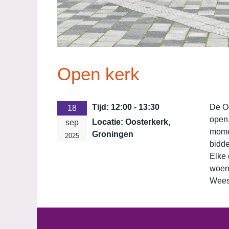
Open kerk
Tijd:
12:00 - 13:30
De O
18
open.
Locatie:
Oosterkerk,
sep
momen
Groningen
2025
bidde
Elke 
woen
Wees