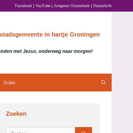
Facebook
|
YouTube
|
Jongeren Oosterkerk
|
Oosterlicht
stadsgemeente in hartje Groningen
nden met Jezus, onderweg naar morgen!
Scipio
Zoeken
Zoek