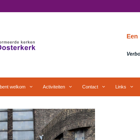
Een 
Verbo
j bent welkom
Activiteiten
Contact
Links